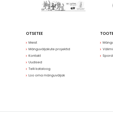
OTSETEE
TOOT
Meist
Mängu
Mänguväljakute projektid
Välim
Kontakt
Spord
Uudised
Telli kataloog
Loo oma mänguväljak