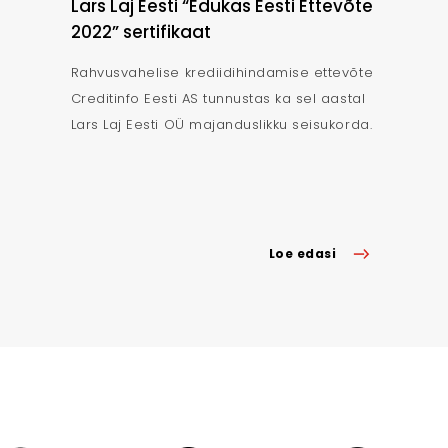
Lars Laj Eesti “Edukas Eesti Ettevõte
2022” sertifikaat
Rahvusvahelise krediidihindamise ettevõte
Creditinfo Eesti AS tunnustas ka sel aastal
Lars Laj Eesti OÜ majanduslikku seisukorda.
Loe edasi