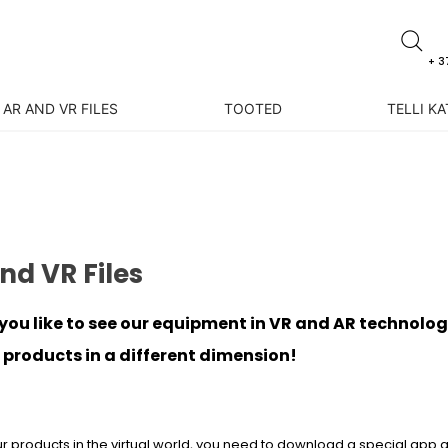
+ 3
AR AND VR FILES
TOOTED
TELLI K
nd VR Files
you like to see our equipment in VR and AR technolo
 products in a different dimension!
r products in the virtual world, you need to download a special app an