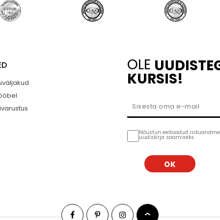
OLE
UUDISTE
ED
KURSIS!
väljakud
ööbel
ivarustus
Nõustun eeltoodud isikuandme
uudiskirja saamiseks.