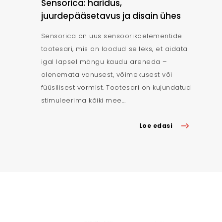
Sensorica: haridus,
juurdepääsetavus ja disain ühes
Sensorica on uus sensoorikaelementide
tootesari, mis on loodud selleks, et aidata
igal lapsel mängu kaudu areneda –
olenemata vanusest, võimekusest või
füüsilisest vormist. Tootesari on kujundatud
stimuleerima kõiki mee...
Loe edasi