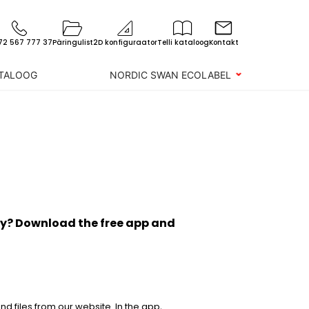
72 567 777 37
Päringulist
2D konfiguraator
Telli kataloog
Kontakt
ATALOOG
NORDIC SWAN ECOLABEL
gy? Download the free app and
d files from our website. In the app,