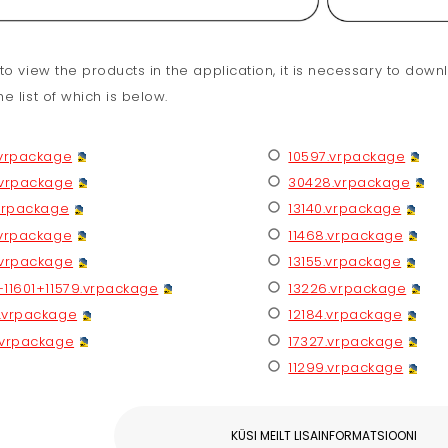
 to view the products in the application, it is necessary to dow
e list of which is below.
.vrpackage
10597.vrpackage
.vrpackage
30428.vrpackage
.vrpackage
13140.vrpackage
.vrpackage
11468.vrpackage
.vrpackage
13155.vrpackage
+11601+11579.vrpackage
13226.vrpackage
.vrpackage
12184.vrpackage
.vrpackage
17327.vrpackage
11299.vrpackage
KÜSI MEILT LISAINFORMATSIOONI