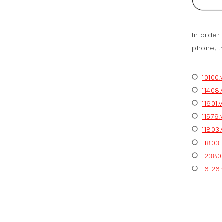
In order
phone, th
10100
11408
11601
11579
11803
11803
12380
16126