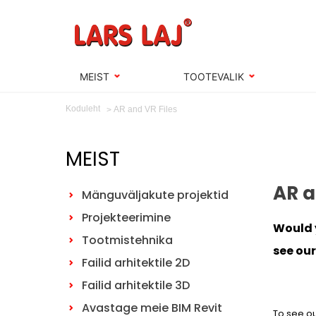
MEIST
TOOTEVALIK
Koduleht
AR and VR Files
MEIST
AR a
Mänguväljakute projektid
Projekteerimine
Would 
Tootmistehnika
see our
Failid arhitektile 2D
.
Failid arhitektile 3D
Avastage meie BIM Revit
To see ou