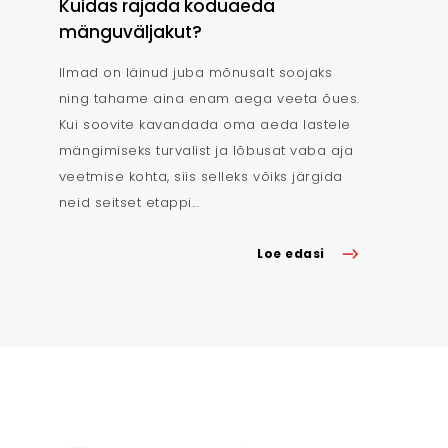
Kuidas rajada koduaeda
mänguväljakut?
Ilmad on läinud juba mõnusalt soojaks
ning tahame aina enam aega veeta õues.
Kui soovite kavandada oma aeda lastele
mängimiseks turvalist ja lõbusat vaba aja
veetmise kohta, siis selleks võiks järgida
neid seitset etappi...
Loe edasi