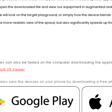
open the downloaded file and view our equipment in augmented realit
e will look on the target playground, or simply how the device blends i
a more realistic view of the space, but also significantly speeds up 
es can also be tested on the computer downloading the applic
Soft VR Viewer
also view the devices on your phone by downloading a free p