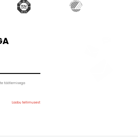
GA
te töötlemisega