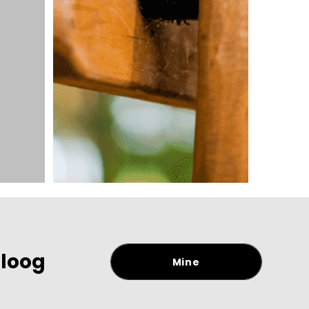
aloog
Mine