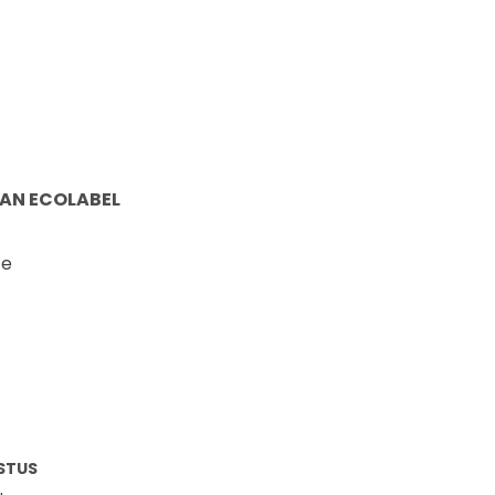
AN ECOLABEL
te
STUS