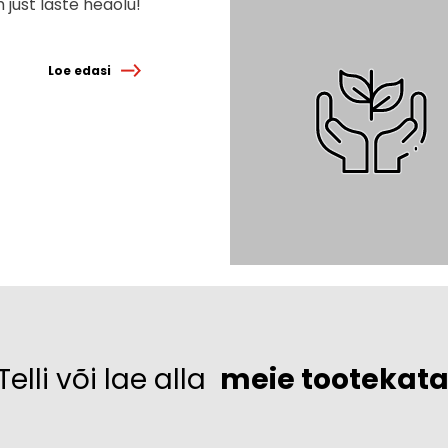
 just laste heaolu!
Loe edasi
Telli või lae alla
meie tootekat