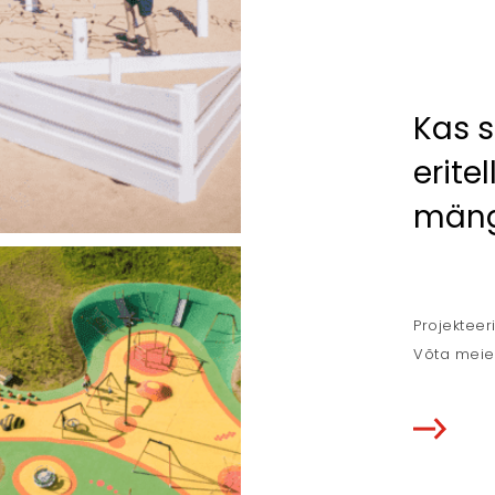
Kas 
erite
mäng
Projektee
Võta meie