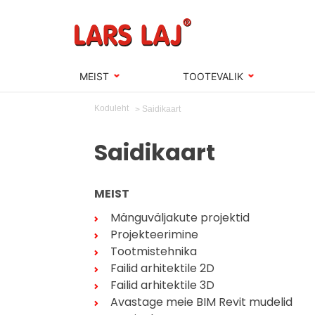
MEIST
TOOTEVALIK
Koduleht
Saidikaart
Saidikaart
MEIST
Mänguväljakute projektid
Projekteerimine
Tootmistehnika
Failid arhitektile 2D
Failid arhitektile 3D
Avastage meie BIM Revit mudelid