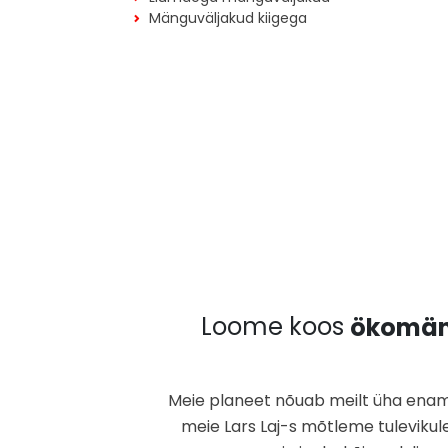
Mänguväljakud kiigega
Loome koos
ökomän
Meie planeet nõuab meilt üha enam 
meie Lars Laj-s mõtleme tulevikul