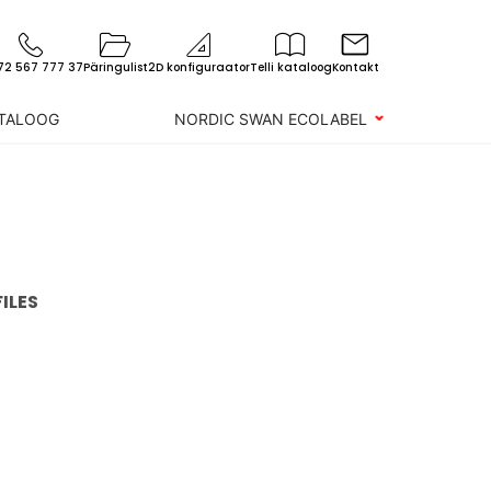
72 567 777 37
Päringulist
2D konfiguraator
Telli kataloog
Kontakt
ATALOOG
NORDIC SWAN ECOLABEL
FILES