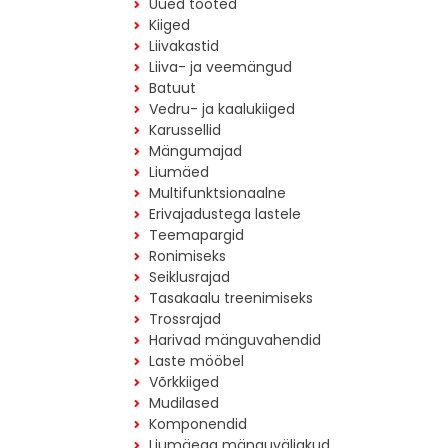
Uued tooted
Kiiged
Liivakastid
Liiva- ja veemängud
Batuut
Vedru- ja kaalukiiged
Karussellid
Mängumajad
Liumäed
Multifunktsionaalne
Erivajadustega lastele
Teemapargid
Ronimiseks
Seiklusrajad
Tasakaalu treenimiseks
Trossrajad
Harivad mänguvahendid
Laste mööbel
Võrkkiiged
Mudilased
Komponendid
Liumäega mänguväljakud