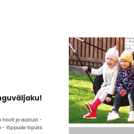
guväljaku!
hoolt ja austust -
e - lõppude lõpuks