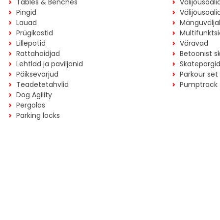
Tables & Benches
Välijõusaali
Pingid
Välijõusaali
Lauad
Mänguvälja
Prügikastid
Multifunkts
Lillepotid
Väravad
Rattahoidjad
Betoonist s
Lehtlad ja paviljonid
Skatepargi
Päiksevarjud
Parkour set
Teadetetahvlid
Pumptrack
Dog Agility
Pergolas
Parking locks