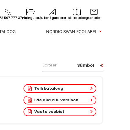
72 567 777 37
Päringulist
2D konfiguraator
Telli kataloog
Kontakt
ATALOOG
NORDIC SWAN ECOLABEL
Sorteeri
Telli kataloog
Lae alla PDF versioon
Vaata veebist