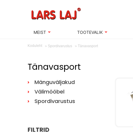
MEIST
TOOTEVALIK
Koduleht
Tänavasport
Spordivarustus
Tänavasport
Mänguväljakud
Välimööbel
Spordivarustus
FILTRID