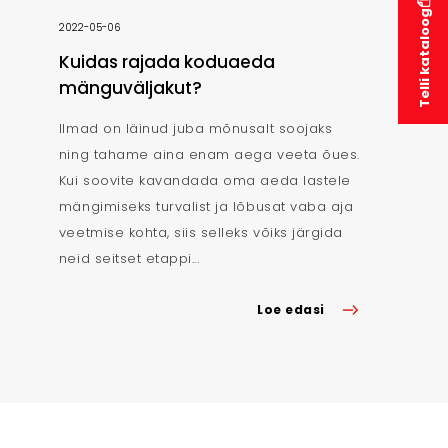
Telli kataloog
2022-05-06
Kuidas rajada koduaeda
mänguväljakut?
Ilmad on läinud juba mõnusalt soojaks
ning tahame aina enam aega veeta õues.
Kui soovite kavandada oma aeda lastele
mängimiseks turvalist ja lõbusat vaba aja
veetmise kohta, siis selleks võiks järgida
neid seitset etappi...
Loe edasi