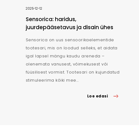
2025-12-12
Sensorica: haridus,
juurdepääsetavus ja disain ühes
Sensorica on uus sensoorikaelementide
tootesari, mis on loodud selleks, et aidata
igal lapsel mängu kaudu areneda –
olenemata vanusest, võimekusest või
füüsilisest vormist. Tootesari on kujundatud
stimuleerima kõiki mee...
Loe edasi