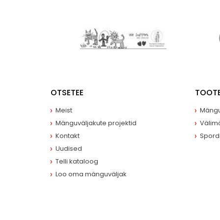
OTSETEE
TOOT
Meist
Mängu
Mänguväljakute projektid
Välim
Kontakt
Spord
Uudised
Telli kataloog
Loo oma mänguväljak