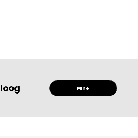
aloog
Mine