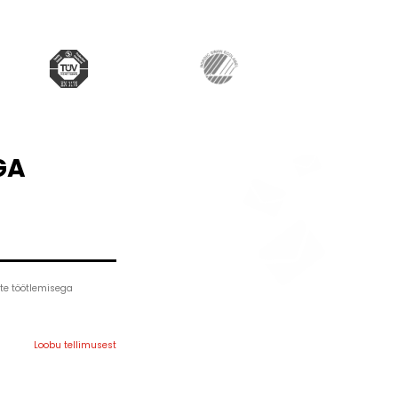
GA
te töötlemisega