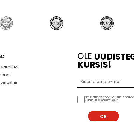
OLE
UUDISTE
ED
KURSIS!
väljakud
ööbel
ivarustus
Nõustun eeltoodud isikuandme
uudiskirja saamiseks.