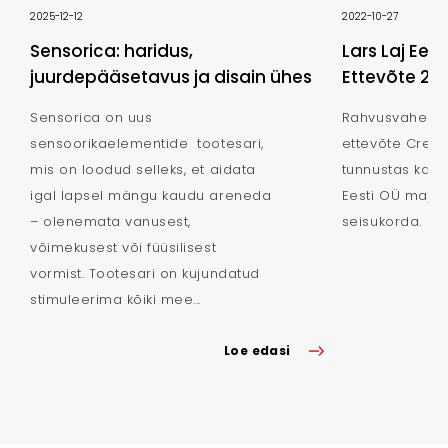
2025-12-12
2022-10-27
Sensorica: haridus,
Lars Laj Eest
juurdepääsetavus ja disain ühes
Ettevõte 202
Sensorica on uus
Rahvusvahelise
sensoorikaelementide tootesari,
ettevõte Credit
mis on loodud selleks, et aidata
tunnustas ka se
igal lapsel mängu kaudu areneda
Eesti OÜ majan
– olenemata vanusest,
seisukorda.
võimekusest või füüsilisest
vormist. Tootesari on kujundatud
stimuleerima kõiki mee...
Loe edasi