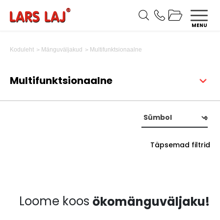
MENU
Multifunktsionaalne
Koduleht
Mänguväljakud
Multifunktsionaalne
Täpsemad filtrid
Loome koos
ökomänguväljaku!