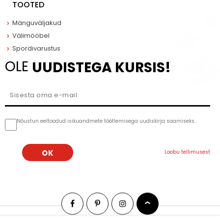
TOOTED
Mänguväljakud
Välimööbel
Spordivarustus
OLE
UUDISTEGA KURSIS!
Nõustun eeltoodud isikuandmete töötlemisega uudiskirja saamiseks.