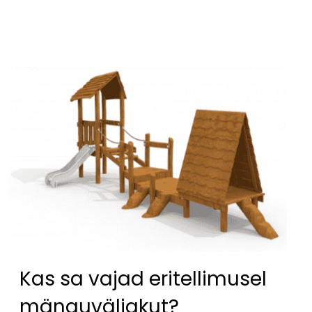
Kas sa vajad eritellimusel
mänguväljakut?