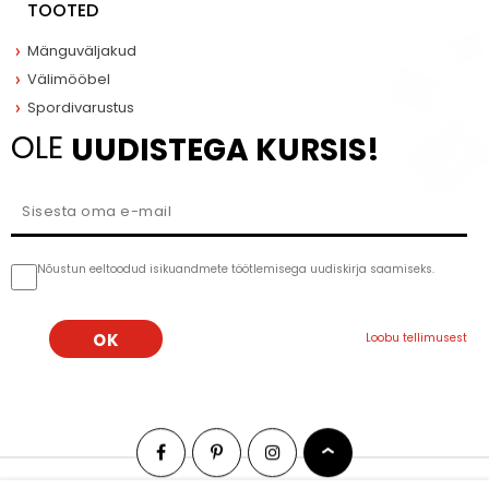
TOOTED
Mänguväljakud
Välimööbel
Spordivarustus
OLE
UUDISTEGA KURSIS!
Nõustun eeltoodud isikuandmete töötlemisega uudiskirja saamiseks.