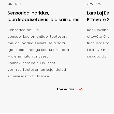
2025-12-12
2022-10-27
Sensorica: haridus,
Lars Laj Eest
juurdepääsetavus ja disain ühes
Ettevõte 202
Sensorica on uus
Rahvusvahelise
sensoorikaelementide tootesari,
ettevõte Credit
mis on loodud selleks, et aidata
tunnustas ka se
igal lapsel mängu kaudu areneda
Eesti OÜ majan
– olenemata vanusest,
seisukorda.
võimekusest või füüsilisest
vormist. Tootesari on kujundatud
stimuleerima kõiki mee...
Loe edasi