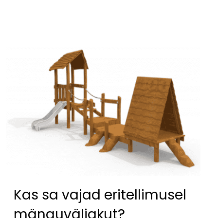
Kas sa vajad eritellimusel
mänguväljakut?