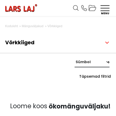
MENU
Võrkkiiged
Koduleht
Mänguväljakud
Võrkkiiged
Täpsemad filtrid
Loome koos
ökomänguväljaku!