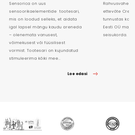
Sensorica on uus
Rahvusvahelise
sensoorikaelementide tootesari,
ettevõte Credit
mis on loodud selleks, et aidata
tunnustas ka se
igal lapsel mängu kaudu areneda
Eesti OÜ majan
– olenemata vanusest,
seisukorda.
võimekusest või füüsilisest
vormist. Tootesari on kujundatud
stimuleerima kõiki mee...
Loe edasi