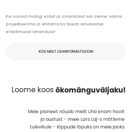
Kui soovid midagi erilist ja omanäolist siis oleme valmis
projekteerima ja ehitama ka täiesti ainulaadse
eritellimusel lahenduse!
KÜSI MEILT LISAINFORMATSIOONI
Loome koos
ökomänguväljaku!
Meie planeet nõuab meilt üha enam hoolt
ja austust - meie Lars Laj-s mõtleme
tulevikule - lõppude lõpuks on meie jaoks