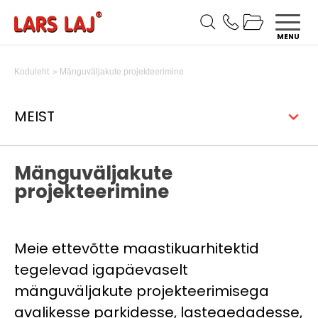
MENU
Mänguväljakute projekteerimine
Koduleht
MEIST
Mänguväljakute
projekteerimine
Meie ettevõtte maastikuarhitektid
tegelevad igapäevaselt
mänguväljakute projekteerimisega
avalikesse parkidesse, lasteaedadesse,