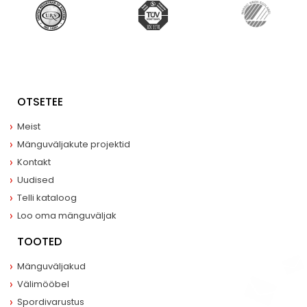
OTSETEE
Meist
Mänguväljakute projektid
Kontakt
Uudised
Telli kataloog
Loo oma mänguväljak
TOOTED
Mänguväljakud
Välimööbel
Spordivarustus