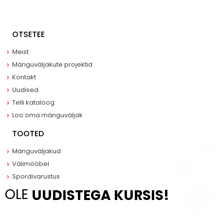
OTSETEE
Meist
Mänguväljakute projektid
Kontakt
Uudised
Telli kataloog
Loo oma mänguväljak
TOOTED
Mänguväljakud
Välimööbel
Spordivarustus
OLE
UUDISTEGA KURSIS!