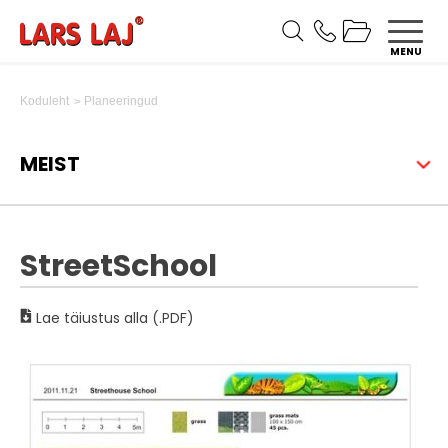
MENU
Planeeringud
Koduleht
MEIST
StreetSchool
Lae täiustus alla (.PDF)